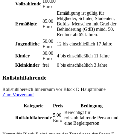
100,00
Vollzahlende
Euro
Ermäßigung ist gültig für
Mitglieder, Schüler, Studenten,
85,00
Ermäßigte
Bufdis, Menschen mit Grad der
Euro
Behinderung (GdB) mind. 50,
Rentner ab 65 Jahren.
50,00
Jugendliche
12 bis einschließlich 17 Jahre
Euro
30,00
Kinder
4 bis einschließlich 11 Jahre
Euro
Kleinkinder
frei
0 bis einschließlich 3 Jahre
Rollstuhlfahrende
Rollstuhlbereich Innenraum vor Block D Haupttribüne
Zum Vorverkauf
Kategorie
Preis
Bedingung
Berechtigt für
5,00
Rollstuhlfahrende
rollstuhlfahrende Person und
Euro
eine Begleitperson